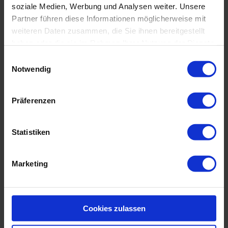
soziale Medien, Werbung und Analysen weiter. Unsere
Partner führen diese Informationen möglicherweise mit
weiteren Daten zusammen, die Sie ihnen bereitgestellt
Oder einfach vorbei kommen.
haben oder die sie im Rahmen Ihrer Nutzung der Dienste
gesammelt haben.
Einwilligungsauswahl
Notwendig
Wann?
Präferenzen
Kosten?
Statistiken
Schnelltest München kostenlos laut Coronavirus-
Testverordnung TestV (
Link
).
Marketing
Cookies zulassen