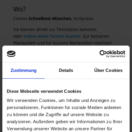
Wo?
Corona
Schnelltest München,
Arztpraxis
Sie können direkt zur Teststation kommen
oder
online einen Termin buchen
. Zur besseren
Planbarkeit und für kürzere Wartezeiten möchten
wir Sie bitten, einen Termin im Voraus zu buchen.
Damit Sie nicht im Regen oder Schnee stehen
müssen, haben wir große Schirme aufgespannt.
Zustimmung
Details
Über Cookies
Parken
können Sie in den umliegenden
Parkhäusern:
Diese Webseite verwendet Cookies
– Contipark Tiefgarage Marienplatz
– Parkhaus am Rindermarkt
Wir verwenden Cookies, um Inhalte und Anzeigen zu
– Oberpollinger Tiefgarage
personalisieren, Funktionen für soziale Medien anbieten
– Parkhaus Marienplatz
zu können und die Zugriffe auf unsere Website zu
analysieren. Außerdem geben wir Informationen zu Ihrer
Verwendung unserer Website an unsere Partner für
Termin buchen