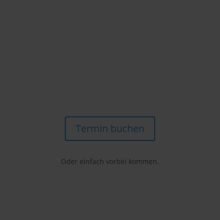
Schnell
Mit dem Corona Schnelltest von Schnelltest.Bayern
bekommen Sie Ihr Ergebnis schon in 20 min.
Termin buchen
Oder einfach vorbei kommen.