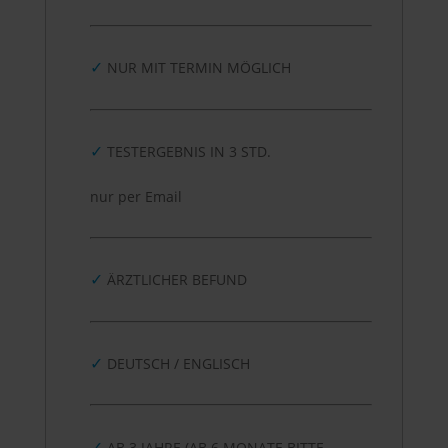
✓
NUR MIT TERMIN MÖGLICH
✓
TESTERGEBNIS IN 3 STD.
nur per Email
✓
ÄRZTLICHER BEFUND
✓
DEUTSCH / ENGLISCH
✓
AB 3 JAHRE (AB 6 MONATE BITTE